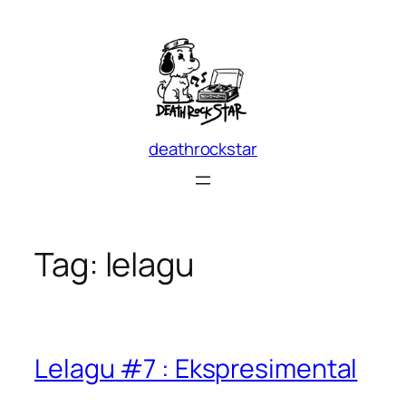
Skip
to
content
deathrockstar
Tag:
lelagu
Lelagu #7 : Ekspresimental