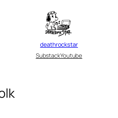
deathrockstar
Substack
Youtube
olk