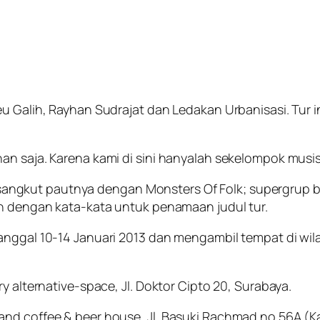
u Galih, Rayhan Sudrajat dan Ledakan Urbanisasi. Tur i
n saja. Karena kami di sini hanyalah sekelompok musisi-
ada sangkut pautnya dengan Monsters Of Folk; supergrup
in dengan kata-kata untuk penamaan judul tur.
anggal 10-14 Januari 2013 dan mengambil tempat di wil
y alternative-space, Jl. Doktor Cipto 20, Surabaya.
and coffee & beer house, Jl. Basuki Rachmad no.56A (