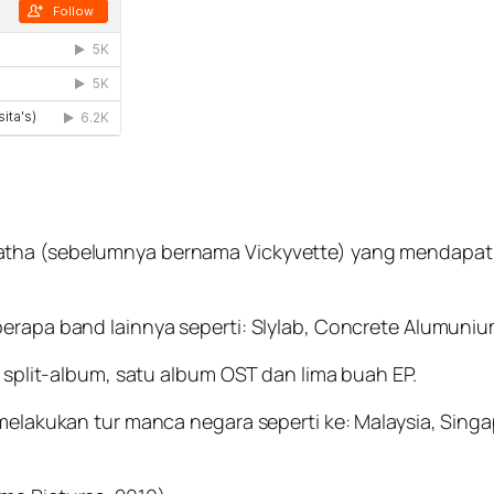
atha (sebelumnya bernama Vickyvette) yang mendapat 
erapa band lainnya seperti: Slylab, Concrete Alumunium
u split-album, satu album OST dan lima buah EP.
h melakukan tur manca negara seperti ke: Malaysia, Sin