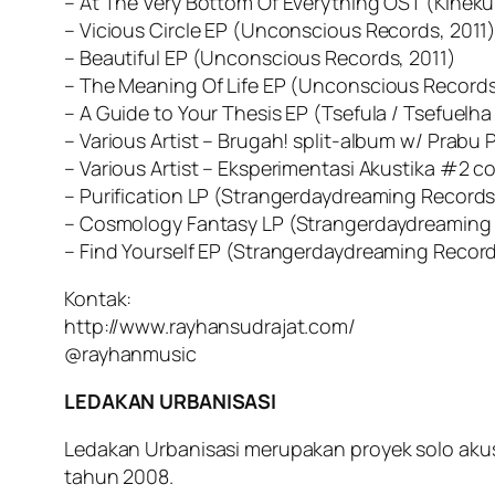
– At The Very Bottom Of Everything OST (Kineku
– Vicious Circle EP (Unconscious Records, 2011
– Beautiful EP (Unconscious Records, 2011)
– The Meaning Of Life EP (Unconscious Records
– A Guide to Your Thesis EP (Tsefula / Tsefuelha
– Various Artist – Brugah! split-album w/ Prab
– Various Artist – Eksperimentasi Akustika #2 
– Purification LP (Strangerdaydreaming Records
– Cosmology Fantasy LP (Strangerdaydreaming 
– Find Yourself EP (Strangerdaydreaming Record
Kontak:
http://www.rayhansudrajat.com/
@rayhanmusic
LEDAKAN URBANISASI
Ledakan Urbanisasi merupakan proyek solo akusti
tahun 2008.