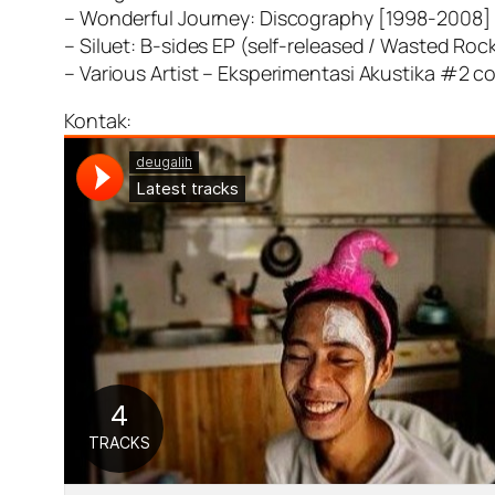
– Wonderful Journey: Discography [1998-2008
– Siluet: B-sides EP (self-released / Wasted Roc
– Various Artist – Eksperimentasi Akustika #2 
Kontak: