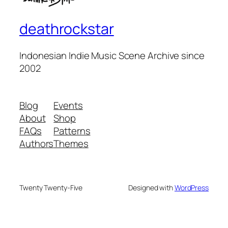
deathrockstar
Indonesian Indie Music Scene Archive since
2002
Blog
Events
About
Shop
FAQs
Patterns
Authors
Themes
Twenty Twenty-Five
Designed with
WordPress