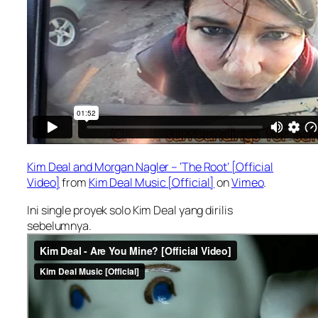
Kim Deal and Morgan Nagler – ‘The Root’ [Official
Video]
from
Kim Deal Music [Official]
on
Vimeo
.
Ini single proyek solo Kim Deal yang dirilis
sebelumnya.