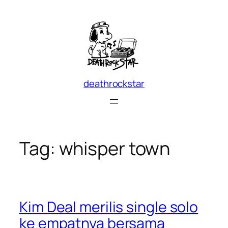
Skip
to
content
deathrockstar
Tag:
whisper town
Kim Deal merilis single solo
ke empatnya bersama