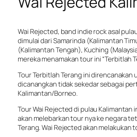
Wai Rejected Kal
Wai Rejected, band indie rock asal pul
dimulai dari Samarinda (Kalimantan Tim
(Kalimantan Tengah), Kuching (Malaysi
mereka menamakan tour ini “Terbitlah T
Tour Terbitlah Terang ini direncanakan u
dicanangkan tidak sekedar sebagai pert
Kalimantan/Borneo.
Tour Wai Rejected di pulau Kalimantan i
akan melebarkan tour nya ke negara tet
Terang. Wai Rejected akan melakukan tou