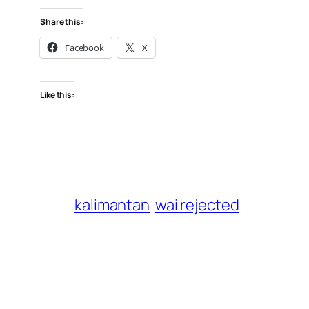
Share this:
Facebook
X
Like this:
kalimantan
wai rejected