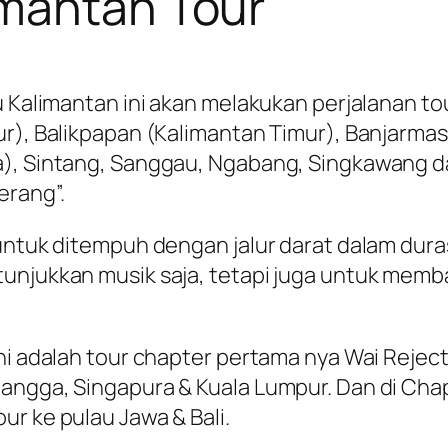
imantan Tour
au Kalimantan ini akan melakukan perjalanan t
ur), Balikpapan (Kalimantan Timur), Banjarmas
a), Sintang, Sanggau, Ngabang, Singkawang d
erang”.
ntuk ditempuh dengan jalur darat dalam durasi 
unjukkan musik saja, tetapi juga untuk memb
ni adalah tour chapter pertama nya Wai Reject
angga, Singapura & Kuala Lumpur. Dan di Chap
r ke pulau Jawa & Bali.