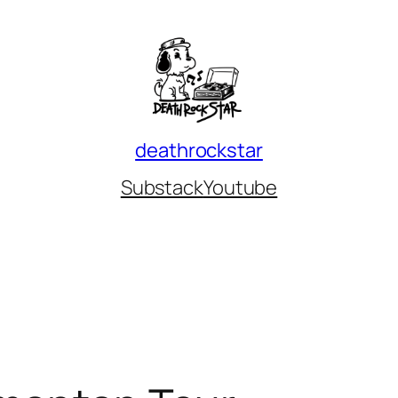
deathrockstar
Substack
Youtube