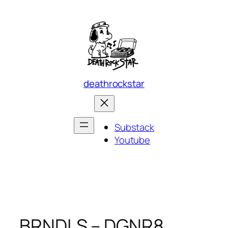
Skip
to
content
deathrockstar
Substack
Youtube
BRNDLS – DGNR8