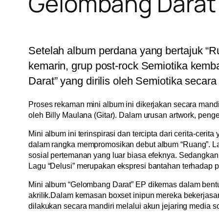
Gelombang Darat o
Setelah album perdana yang bertajuk “R
kemarin, grup post-rock Semiotika kemba
Darat” yang dirilis oleh Semiotika seca
Proses rekaman mini album ini dikerjakan secara mandi
oleh Billy Maulana (Gitar). Dalam urusan artwork, peng
Mini album ini terinspirasi dan tercipta dari cerita-ce
dalam rangka mempromosikan debut album “Ruang”. Lagu
sosial pertemanan yang luar biasa efeknya. Sedangkan l
Lagu “Delusi” merupakan ekspresi bantahan terhadap 
Mini album “Gelombang Darat” EP dikemas dalam bentuk bo
akrilik.Dalam kemasan boxset inipun mereka bekerjasama
dilakukan secara mandiri melalui akun jejaring media so