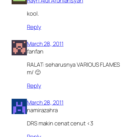
Rayn Aldi Ardhiansyah
kool.
Reply
March 28, 2011
fanfan
RALAT: seharusnya VARIOUS FLAMES
m/ 🙂
Reply
March 28, 2011
namirazahra
DRS makin cenat cenut <3
Reply