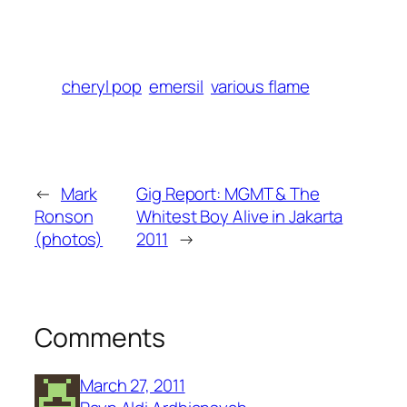
cheryl pop
emersil
various flame
←
Mark
Gig Report: MGMT & The
Ronson
Whitest Boy Alive in Jakarta
(photos)
2011
→
Comments
March 27, 2011