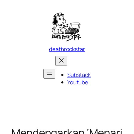
Skip
to
content
deathrockstar
Substack
Youtube
Mendengarkan ‘Menari