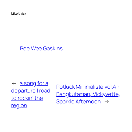
Like this:
Pee Wee Gaskins
←
a song for a
Potluck Minimaliste vol.4 :
departure | road
Bangkutaman, Vickyvette,
to rockin’ the
Sparkle Afternoon
→
region