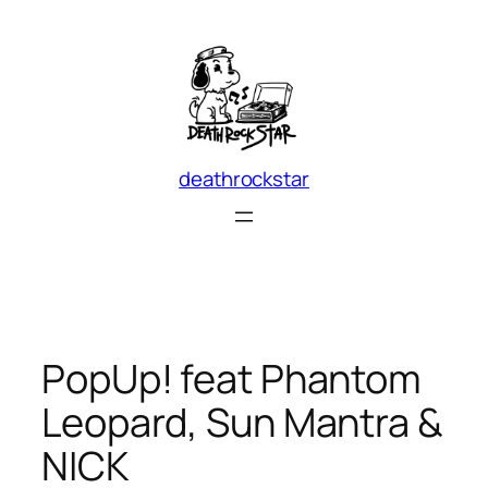
Skip
to
content
deathrockstar
PopUp! feat Phantom
Leopard, Sun Mantra &
NICK