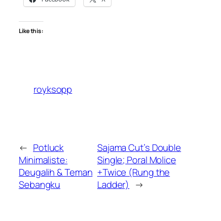
Like this:
royksopp
←
Potluck
Sajama Cut’s Double
Minimaliste:
Single; Poral Molice
Deugalih & Teman
+Twice (Rung the
Sebangku
Ladder)
→