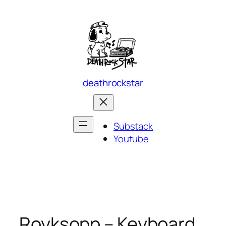
Skip
to
content
deathrockstar
Substack
Youtube
Royksopp – Keyboard