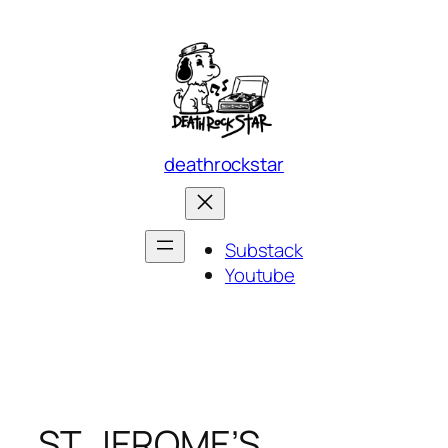
Skip
to
content
deathrockstar
Substack
Youtube
ST. JEROME’S