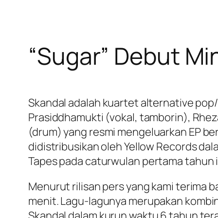
“Sugar” Debut Min
Skandal adalah kuartet alternative pop/i
Prasiddhamukti (vokal, tamborin), Rheza
(drum) yang resmi mengeluarkan EP bertit
didistribusikan oleh Yellow Records da
Tapes pada caturwulan pertama tahun i
Menurut rilisan pers yang kami terima b
menit. Lagu-lagunya merupakan kombinasi
Skandal dalam kurun waktu 6 tahun ter