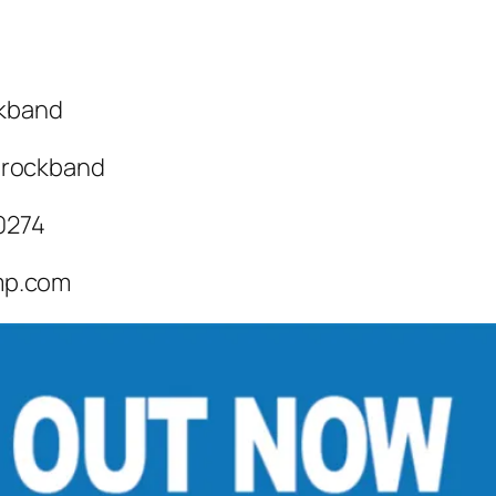
ckband
lrockband
0274
mp.com