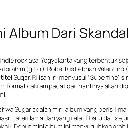
i Album Dari Skanda
ndie rock asal Yogyakarta yang terbentuk sejak
 Ibrahim (gitar), Robertus Febrian Valentino 
el Sugar. Rilisan ini menyusul “Superfine” sin
lam format cakram padat dan nantinya akan di
ni.
ahwa Sugar adalah mini album yang berisi lima 
 materi lama dan yang relatif baru dari sejum
akhir. Debut mini album ini menyuguhkan arah