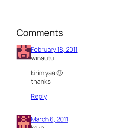
Comments
February 18, 2011
winautu
kirim yaa 🙂
thanks
Reply
March 6, 2011
kaka