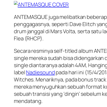
ANTEMASQUE juga melibatkan beberapa 
penggagasnya, seperti Dave Elitch ya
drum janggal di Mars Volta, serta satu
Flea (RHCP).
Secara resminya self-titled album ANTEMA
single mereka sudah bisa didengarkan 
single diantaranya adalah 4AM, Hanging
label
Nadiesound
pada hari ini (15/4/2
Witches. Menariknya, pada bonus track 
mereka menyuguhkan sebuah format komp
sebuah transisi yang ‘dingin’ sebelum 
mendatang.