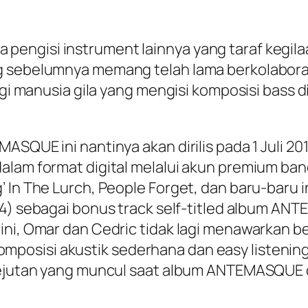
pengisi instrument lainnya yang taraf kegi
ng sebelumnya memang telah lama berkolabora
 lagi manusia gila yang mengisi komposisi bas
SQUE ini nantinya akan dirilis pada 1 Juli 201
dalam format digital melalui akun premium ba
’ In The Lurch, People Forget, dan baru-baru
014) sebagai bonus track self-titled album AN
ini, Omar dan Cedric tidak lagi menawarkan b
osisi akustik sederhana dan easy listening.
kejutan yang muncul saat album ANTEMASQUE dir