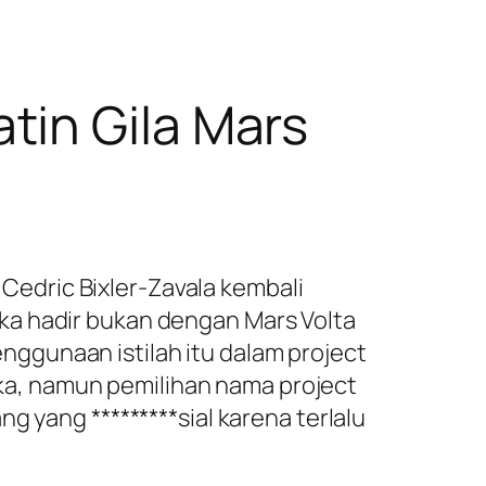
tin Gila Mars
’ Cedric Bixler-Zavala kembali
ka hadir bukan dengan Mars Volta
ggunaan istilah itu dalam project
reka, namun pemilihan nama project
g yang *********sial karena terlalu