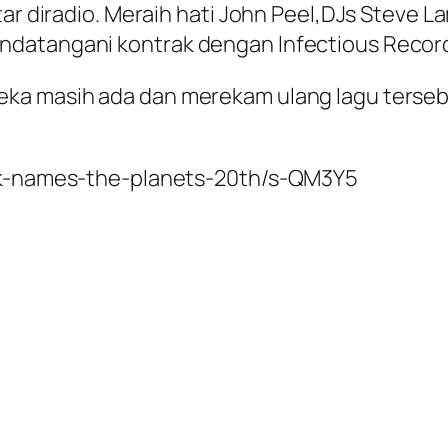
tar diradio. Meraih hati John Peel,DJs Steve 
atangani kontrak dengan Infectious Records d
ka masih ada dan merekam ulang lagu tersebu
ack-names-the-planets-20th/s-QM3Y5