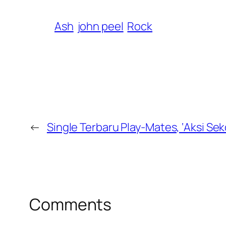
Ash
john peel
Rock
←
Single Terbaru Play-Mates, ‘Aksi Sek
Comments