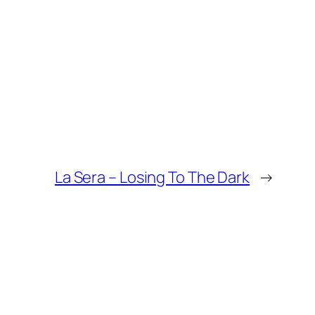
La Sera – Losing To The Dark
→