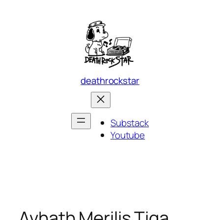
Skip
to
content
deathrockstar
Substack
Youtube
Avhath Merilis Tiga