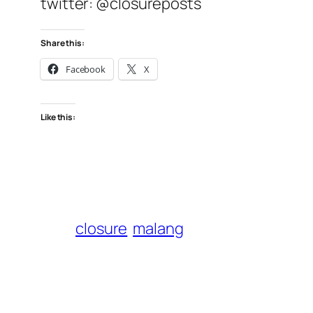
twitter: @closureposts
Share this:
Facebook
X
Like this:
closure
malang