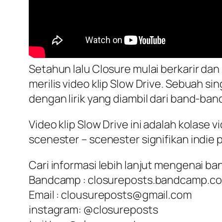
Setahun lalu Closure mulai berkarir dan 
merilis video klip Slow Drive. Sebuah 
dengan lirik yang diambil dari band-ba
Video klip Slow Drive ini adalah kolase 
scenester – scenester signifikan indie p
Cari informasi lebih lanjut mengenai ban
Bandcamp : closureposts.bandcamp.c
Email : clousureposts@gmail.com
instagram: @closureposts