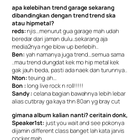
apa kelebihan trend garage sekarang
dibandingkan dengan trend trend ska
atau hipmetal?
reds:
njis…menurut gua garage mah udah
beredar dari jaman dulu..sekarang aja
media2nya nge blow up berlebih..
Ben:
yah namanya juga trend…semua sama
..mau trend dungdat kek mo hip metal kek
gak jauh beda, pasti ada naek dan turunnya..
Nton:
teuing ah…
Bon :
long live rock n roll!!!!!
Sandy :
celana bagian bawahnya lebih lebar
alias cutbray ga kaya thn 80an yg bray cut
gimana album kalian nanti? ceritain donk,
Speaker1st:
just you wait and see pokonya
dijamin different class banget lah kata jarvis
cocker mah…