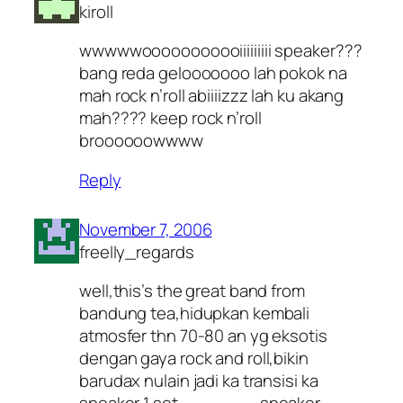
kiroll
wwwwwooooooooooiiiiiiiii speaker???
bang reda gelooooooo lah pokok na
mah rock n’roll abiiiizzz lah ku akang
mah???? keep rock n’roll
broooooowwww
Reply
November 7, 2006
freelly_regards
well,this’s the great band from
bandung tea,hidupkan kembali
atmosfer thn 70-80 an yg eksotis
dengan gaya rock and roll,bikin
barudax nulain jadi ka transisi ka