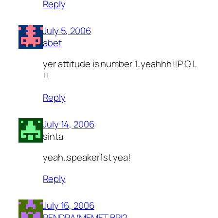
Reply
July 5, 2006
abet
yer attitude is number 1..yeahhh!!P O L
!!
Reply
July 14, 2006
sinta
yeah..speaker1st yea!
Reply
July 16, 2006
RENDRA/MEMET BPI2