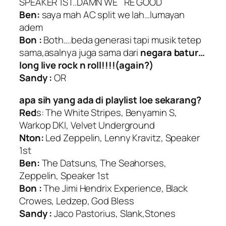
SPEAKER 1ST..DAMN WE `RE GOOD
Ben:
saya mah AC split we lah…lumayan
adem
Bon :
Both….beda generasi tapi musik tetep
sama,asalnya juga sama dari
negara batur…
long live rock n roll!!!!(again?)
Sandy :
OR
apa sih yang ada di playlist loe sekarang?
Red
s: The White Stripes, Benyamin S,
Warkop DKI, Velvet Underground
Nton:
Led Zeppelin, Lenny Kravitz, Speaker
1st
Ben:
The Datsuns, The Seahorses,
Zeppelin, Speaker 1st
Bon :
The Jimi Hendrix Experience, Black
Crowes, Ledzep, God Bless
Sandy :
Jaco Pastorius, Slank,Stones