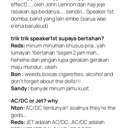
effect)……oleh John Lennon dan haji jeje
rasakan aja bedanya….. sendiri… Speaker 1st
domba, band yang lain embe (sarua wae
e’ena baruleud)
trik trik speaker1st supaya bertahan?
Reds:
minum minuman khusus pria…yah
lumayan “bertahan “sejam 2 jam mah…
hehehe dan jangan lupa gerakan gerakan
maju mundur…okeh.
Bon :
weeds,booze,cigarettes, alcohol and
don’t forget about the dolls!!!
Sandy :
banyak minum jamu kuat
AC/DC or Jet? why
Nton:
AC/DC tentunya!! soalnya they’re the
gods…
Reds:
JET adalah AC/DC…AC/DC adalah