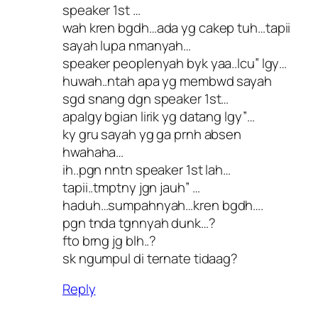
speaker 1st …
wah kren bgdh…ada yg cakep tuh…tapii
sayah lupa nmanyah…
speaker peoplenyah byk yaa..lcu” lgy…
huwah..ntah apa yg membwd sayah
sgd snang dgn speaker 1st…
apalgy bgian lirik yg datang lgy”…
ky gru sayah yg ga prnh absen
hwahaha…
ih..pgn nntn speaker 1st lah…
tapii..tmptny jgn jauh” …
haduh…sumpahnyah…kren bgdh….
pgn tnda tgnnyah dunk…?
fto brng jg blh..?
sk ngumpul di ternate tidaag?
Reply