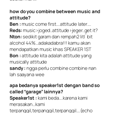
how do you combine between music and
attitude?
Ben :
music come first….attitude later….
Reds:
music>joged..attitude>jeger..get it?
Nton:
sedikit garam dan rempah2 litl`bit
alcohol 44%…adakadabra!!! kamu akan
mendapatkan music khas SPEAKER 1ST
Bon :
attitude kita adalah attitude yang
musically attitude
sandy :
ngga perlu combine combine nan
lah saayana wee
apa bedanya speaker1st dengan band so
called “garage” lainnya?
Speaker1st :
kami beda….karena kami
merasakan…kami
terpanggil,terpanggil,terpanggil….(echo