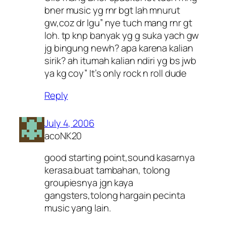
bner music yg rnr bgt lah mnurut
gw,coz dr lgu” nye tuch mang rnr gt
loh. tp knp banyak yg g suka yach gw
jg bingung newh? apa karena kalian
sirik? ah itumah kalian ndiri yg bs jwb
ya kg coy” It’s only rock n roll dude
Reply
July 4, 2006
acoNK20
good starting point,sound kasarnya
kerasa.buat tambahan, tolong
groupiesnya jgn kaya
gangsters,tolong hargain pecinta
music yang lain.