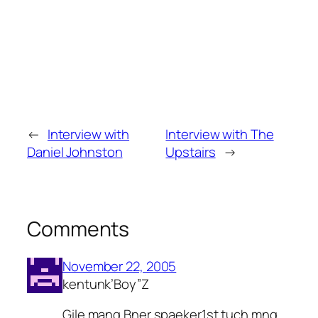
←
Interview with
Interview with The
Daniel Johnston
Upstairs
→
Comments
November 22, 2005
kentunk’Boy”Z
Gile mang Bner spaeker1st tuch mng