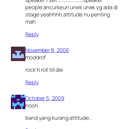
speaker 1 set ……………………speaker
people ancurkeun unek unek yg ada di
stage yeahhhh,attitude nu penting
mah
Reply
November 8, 2006
moddrof
rock’n roll till die
Reply
October 5, 2009
noon
band yang kurang attitude…