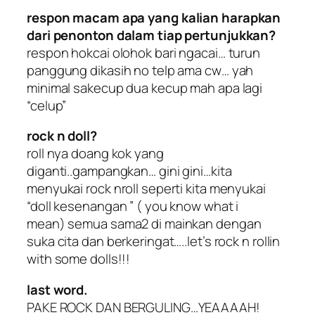
respon macam apa yang kalian harapkan
dari penonton dalam tiap pertunjukkan?
respon hokcai olohok bari ngacai… turun
panggung dikasih no telp ama cw… yah
minimal sakecup dua kecup mah apa lagi
“celup”
rock n doll?
roll nya doang kok yang
diganti..gampangkan… gini gini…kita
menyukai rock nroll seperti kita menyukai
“doll kesenangan ” ( you know what i
mean) semua sama2 di mainkan dengan
suka cita dan berkeringat…..let’s rock n rollin
with some dolls!!!
last word.
PAKE ROCK DAN BERGULING…YEAAAAH!