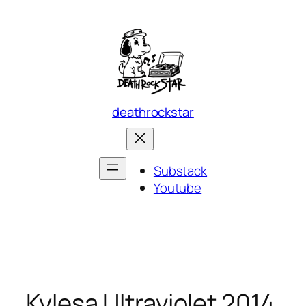
Skip
to
content
deathrockstar
Substack
Youtube
Kylesa Ultraviolet 2014