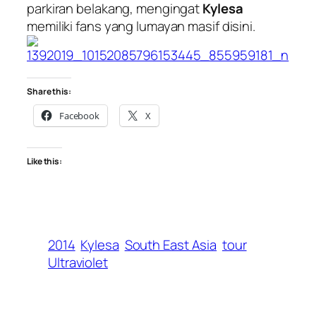
parkiran belakang, mengingat
Kylesa
memiliki fans yang lumayan masif disini.
Share this:
Facebook
X
Like this:
2014
Kylesa
South East Asia
tour
Ultraviolet