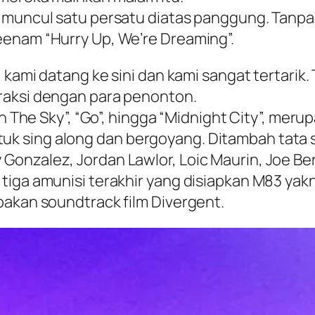
3 muncul satu persatu diatas panggung. Tanp
eenam “Hurry Up, We’re Dreaming”.
i kami datang ke sini dan kami sangat tertarik
raksi dengan para penonton.
wn The Sky”, “Go”, hingga “Midnight City”, mer
k sing along dan bergoyang. Ditambah tata 
nzalez, Jordan Lawlor, Loic Maurin, Joe Berry
iga amunisi terakhir yang disiapkan M83 yakn
pakan soundtrack film Divergent.