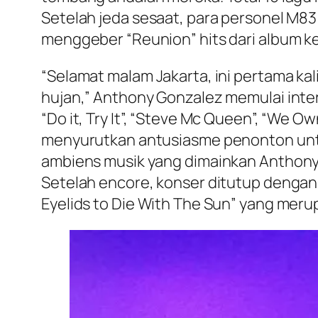
Setelah jeda sesaat, para personel M8
menggeber “Reunion” hits dari album k
“Selamat malam Jakarta, ini pertama kal
hujan,” Anthony Gonzalez memulai inte
“Do it, Try It”, “Steve Mc Queen”, “We O
menyurutkan antusiasme penonton untu
ambiens musik yang dimainkan Anthony Go
Setelah encore, konser ditutup dengan t
Eyelids to Die With The Sun” yang meru