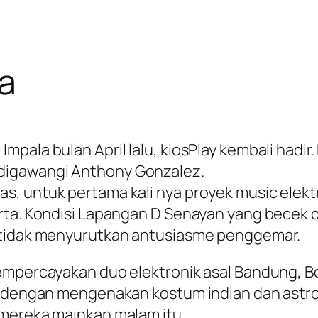
ta
mpala bulan April lalu, kiosPlay kembali hadi
digawangi Anthony Gonzalez.
s, untuk pertama kali nya proyek music elek
arta. Kondisi Lapangan D Senayan yang becek 
, tidak menyurutkan antusiasme penggemar.
 mempercayakan duo elektronik asal Bandung,
er dengan mengenakan kostum indian dan ast
 mereka mainkan malam itu.