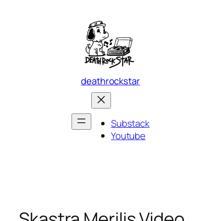
Skip
to
content
deathrockstar
Substack
Youtube
Skastra Merilis Video