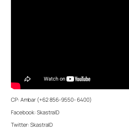
CP: Ambar (+62 856-9550- 6400)
Facebook: SkastraID
Twitter: SkastraID