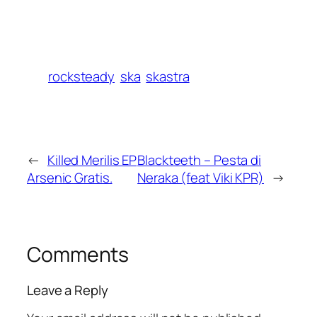
rocksteady
ska
skastra
←
Killed Merilis EP
Blackteeth – Pesta di
Arsenic Gratis.
Neraka (feat Viki KPR)
→
Comments
Leave a Reply