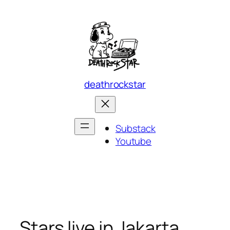
Skip
to
content
deathrockstar
Substack
Youtube
Stars live in Jakarta