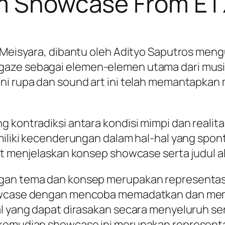
um Showcase From E
a Meisyara, dibantu oleh Adityo Saputros men
aze sebagai elemen-elemen utama dari musik 
ni rupa dan sound art ini telah memantapkan
 kontradiksi antara kondisi mimpi dan realita
emiliki kecenderungan dalam hal-hal yang spon
aat menjelaskan konsep showcase serta judul 
an tema dan konsep merupakan representasi da
howcase dengan mencoba memadatkan dan mem
al yang dapat dirasakan secara menyeluruh ser
 kemudian showcase ini merupakan represent