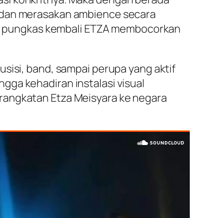
t dan merasakan ambience secara
ya.” pungkas kembali ETZA membocorkan
sisi, band, sampai perupa yang aktif
gga kehadiran instalasi visual
rangkatan Etza Meisyara ke negara