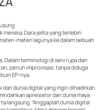
TZA
gusung
mereka. Dara jelita yang terlebih
 materi-materi lagunya ke dalam sebuah
s. Dalam terminologi di seni rupa dan
tan, penuh improvisasi, tanpa diduga
album EP-nya.
ri dunia digital yang ingin dihadirkan
indahkan apresiator dari dunia maya
ta langsung. “Anggaplah dunia digital
asi konkritnya. Maka dengan berada