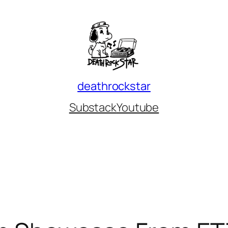
deathrockstar
Substack
Youtube