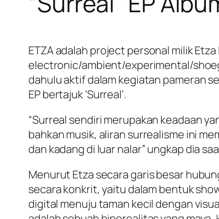
“Surreal” EP Alb
ETZA adalah project personal milik Etz
electronic/ambient/experimental/shoeg
dahulu aktif dalam kegiatan pameran se
EP bertajuk ‘Surreal’.
“Surreal sendiri merupakan keadaan yang
bahkan musik, aliran surrealisme ini m
dan kadang di luar nalar” ungkap dia s
Menurut Etza secara garis besar hubung
secara konkrit, yaitu dalam bentuk s
digital menuju taman kecil dengan visu
adalah sebuah hiperealitas yang maya,