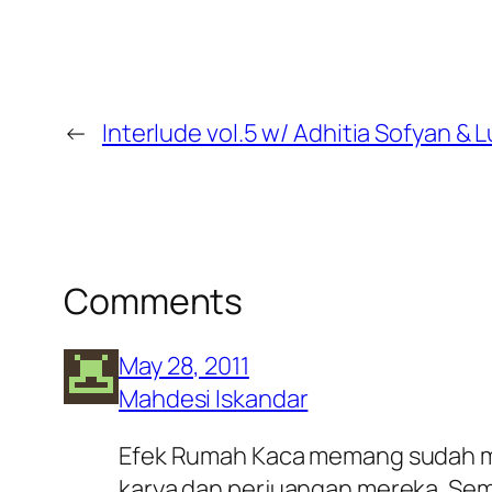
←
Interlude vol.5 w/ Adhitia Sofyan &
Comments
May 28, 2011
Mahdesi Iskandar
Efek Rumah Kaca memang sudah men
karya dan perjuangan mereka. Semo