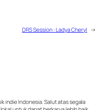
DRS Session : Ladya Cheryl
→
indie Indonesia. Salut atas segala
okal untuk dapat berkarya lebih baik