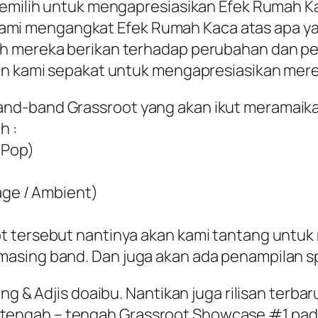
memilih untuk mengapresiasikan Efek Rumah Ka
ena kami mengangkat Efek Rumah Kaca atas apa 
ah mereka berikan terhadap perubahan dan 
uan kami sepakat untuk mengapresiasikan me
nd-band Grassroot yang akan ikut meramaik
h :
 Pop)
rage / Ambient)
ot tersebut nantinya akan kami tantang unt
masing band. Dan juga akan ada penampilan s
g & Adjis doaibu. Nantikan juga rilisan terbaru 
 di tengah – tengah Grassroot Showcase #1 pada