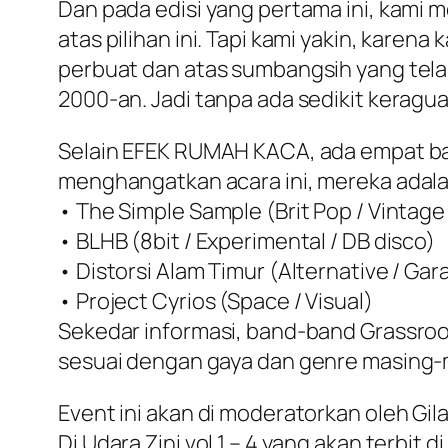
Dan pada edisi yang pertama ini, kami 
atas pilihan ini. Tapi kami yakin, kar
perbuat dan atas sumbangsih yang tel
2000-an. Jadi tanpa ada sedikit kerag
Selain EFEK RUMAH KACA, ada empat ba
menghangatkan acara ini, mereka adala
• The Simple Sample (Brit Pop / Vintage
• BLHB (8bit / Experimental / DB disco)
• Distorsi Alam Timur (Alternative / Ga
• Project Cyrios (Space / Visual)
Sekedar informasi, band-band Grassro
sesuai dengan gaya dan genre masing-
Event ini akan di moderatorkan oleh Gilan
Di Udara Zini vol 1 – 4 yang akan terbit