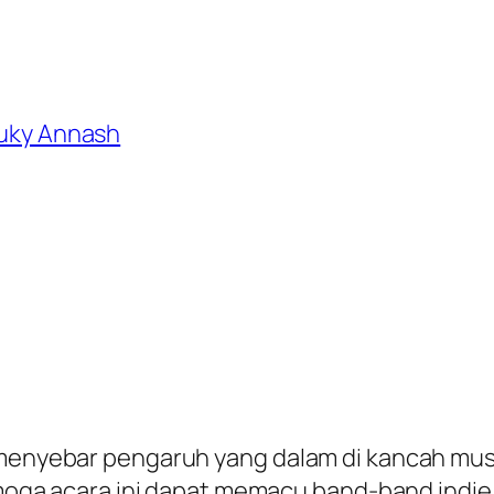
 Luky Annash
yebar pengaruh yang dalam di kancah musik 
ga acara ini dapat memacu band-band indie l