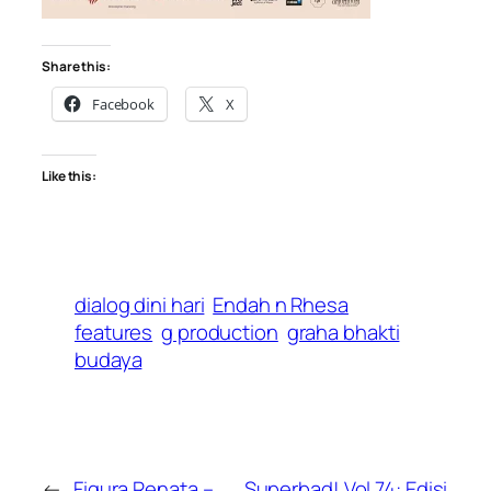
Share this:
Facebook
X
Like this:
dialog dini hari
Endah n Rhesa
features
g production
graha bhakti
budaya
←
Figura Renata –
Superbad! Vol.74: Edisi